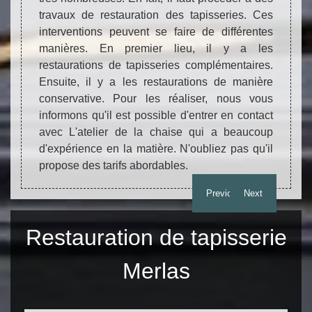
des p
ter et
travaux de restauration des tapisseries. Ces
nécess
Afin de
interventions peuvent se faire de différentes
ou de 
t très
manières. En premier lieu, il y a les
contac
sonnes
restaurations de tapisseries complémentaires.
poss
ce cas,
Ensuite, il y a les restaurations de manière
profes
'entrer
conservative. Pour les réaliser, nous vous
propo
e qui a
informons qu'il est possible d'entrer en contact
meille
ère. Il
avec L'atelier de la chaise qui a beaucoup
.
d'expérience en la matière. N'oubliez pas qu'il
propose des tarifs abordables.
Previous
Next
Restauration de tapisserie
Merlas