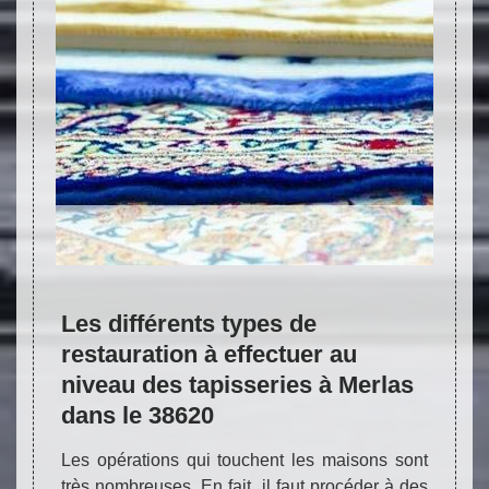
NETTOYAGE ARTISANAL - TAPIS DE
TOUTES ORIGINES ET TOUTES
DIMENSIONS
e
Les différents types de
Que 
ans
restauration à effectuer au
de r
irons
niveau des tapisseries à Merlas
Dans l
dans le 38620
tapiss
salons
 si des
Les opérations qui touchent les maisons sont
s
Réparation de tapis 38
Nettoyage de tapis 38
R
biens 
 il est
très nombreuses. En fait, il faut procéder à des