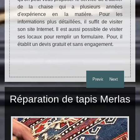
quent,
de la chaise qui a plusieurs années
tâche
'entrer
d'expérience en la matière. Pour les
recom
 Sachez
informations plus détaillées, il suffit de visiter
en la
bre de
son site Internet. Il est aussi possible de visiter
prend
illeure
ses locaux pour remplir un formulaire. Pour, il
qu'il
iez pas
établit un devis gratuit et sans engagement.
intér
gement.
bours
info
direct
Previous
Next
Réparation de tapis Merlas