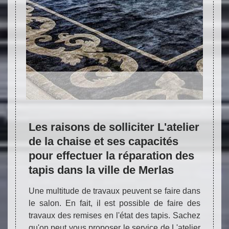
NETTOYAGE ARTISANAL - TAPIS DE
TOUTES ORIGINES ET TOUTES
DIMENSIONS
Les raisons de solliciter L'atelier
L'ate
haise
de la chaise et ses capacités
prof
is
pour effectuer la réparation des
les 
tapis dans la ville de Merlas
tapi
cerner
ire des
Une multitude de travaux peuvent se faire dans
Dans l
Dans ce
le salon. En fait, il est possible de faire des
peuve
essaire
travaux des remises en l'état des tapis. Sachez
détéri
s
Réparation de tapis 38
Nettoyage de tapis 38
R
 suivre
qu'on peut vous proposer le service de L'atelier
des tr