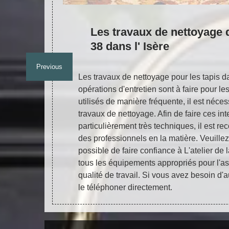
n à la
Les travaux de nettoyage d
38 dans l' Isère
Previous
ectuer des
Les travaux de nettoyage pour les tapis da
re un
opérations d'entretien sont à faire pour le
interventions
utilisés de manière fréquente, il est néces
ces d'un
travaux de nettoyage. Afin de faire ces int
 et sachez
particulièrement très techniques, il est 
accessibles à
des professionnels en la matière. Veuillez
s, veuillez
possible de faire confiance à L'atelier de 
tous les équipements appropriés pour l'a
qualité de travail. Si vous avez besoin d'a
le téléphoner directement.