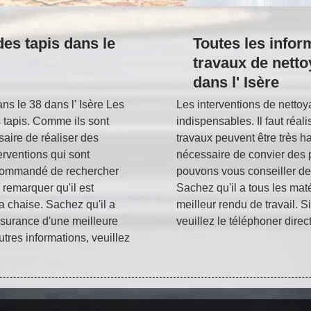
es tapis dans le
Toutes les infor
travaux de netto
dans l' Isère
ns le 38 dans l' Isère Les
Les interventions de nettoy
s tapis. Comme ils sont
indispensables. Il faut réali
saire de réaliser des
travaux peuvent être très ha
erventions qui sont
nécessaire de convier des p
recommandé de rechercher
pouvons vous conseiller de 
 remarquer qu'il est
Sachez qu'il a tous les mat
la chaise. Sachez qu'il a
meilleur rendu de travail. S
ssurance d'une meilleure
veuillez le téléphoner dire
utres informations, veuillez