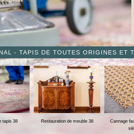
AL - TAPIS DE TOUTES ORIGINES ET
pis 38
Restauration de meuble 38
Cannage fauteui
siège