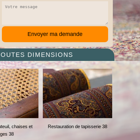
 TOUTES DIMENSIONS
l, chaises et
Restauration de tapisserie 38
Restaurat
s 38