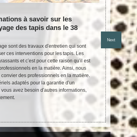
mations à savoir sur les
L'ateli
yage des tapis dans le 38
peut e
des ta
Next
age sont des travaux d'entretien qui sont
Des travaux e
ser ces interventions pour les tapis. Les
réaliser ces 
rassants et c'est pour cette raison qu'il est
sont très te
rofessionnels en la matière. Ainsi, nous
professionne
convier des professionnels en la matière.
recommander d
ériels adaptés pour la garantie d'un
N'oubliez pas
i vous avez besoin d'autres informations,
tout le mond
ctement.
il faut le té