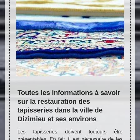
NETTOYAGE ARTISANAL - TAPIS DE
TOUTES ORIGINES ET TOUTES
DIMENSIONS
de
Toutes les informations à savoir
Les 
sur la restauration des
conf
ses
tapisseries dans la ville de
pour
Dizimieu et ses environs
tapi
 partie
Les tapisseries doivent toujours être
Les ta
s
Réparation de tapis 38
Nettoyage de tapis 38
R
 pour
présentables. En fait, il est nécessaire de les
maiso