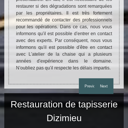
maison.
restaurer si des dégradations sont remarquées
procéd
ns vont
par les propriétaires. Il est très fortement
quelq
de ces
recommandé de contacter des professionnels
détér
l à des
pour les opérations. Dans ce cas, nous vous
Par co
r nous,
informons qu'il est possible d'entrer en contact
contac
rix qui
avec des experts. Par conséquent, nous vous
très 
ez pas
informons qu'il est possible d'être en contact
infor
lis. Si
avec L'atelier de la chaise qui a plusieurs
avec 
ées, il
années d'expérience dans le domaine.
année
N'oubliez pas qu'il respecte les délais impartis.
inform
son si
Previous
Next
Restauration de tapisserie
Dizimieu