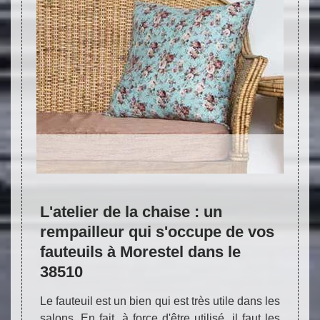
NETTOYAGE ARTISANAL - TAPIS DE
TOUTES ORIGINES ET TOUTES
DIMENSIONS
pert
L'atelier de la chaise : un
À qu
des
rempailleur qui s'occupe de vos
de r
8510
fauteuils à Morestel dans le
dans
38510
envi
tables
Le fauteuil est un bien qui est très utile dans les
Les r
s
Réparation de tapis 38
Nettoyage de tapis 38
R
ment à
salons. En fait, à force d'être utilisé, il faut les
fauteu