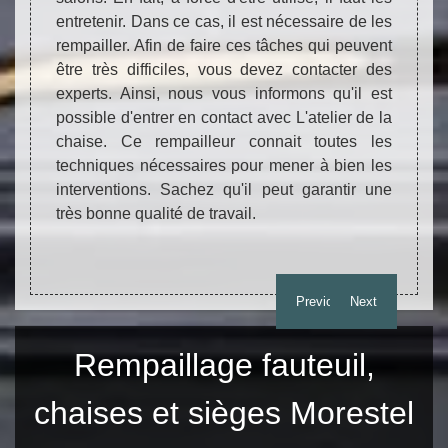
que les
entretenir. Dans ce cas, il est nécessaire de les
telles
ire des
rempailler. Afin de faire ces tâches qui peuvent
bien. 
 nous,
être très difficiles, vous devez contacter des
être t
éaliser
experts. Ainsi, nous vous informons qu'il est
possib
us vous
possible d'entrer en contact avec L'atelier de la
chaise
ance à
chaise. Ce rempailleur connait toutes les
la mat
re des
techniques nécessaires pour mener à bien les
des t
er ces
interventions. Sachez qu'il peut garantir une
toute
tions
très bonne qualité de travail.
infor
te web.
téléph
Previous
Next
Rempaillage fauteuil,
chaises et sièges Morestel