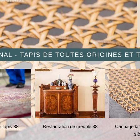
AL - TAPIS DE TOUTES ORIGINES ET
 tapis 38
Restauration de meuble 38
Cannage faut
si