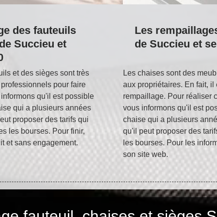
ge des fauteuils
Les rempaillages
 de Succieu et
de Succieu et se
0
ils et des sièges sont très
Les chaises sont des meuble
s professionnels pour faire
aux propriétaires. En fait, i
informons qu'il est possible
rempaillage. Pour réaliser c
haise qui a plusieurs années
vous informons qu'il est pos
eut proposer des tarifs qui
chaise qui a plusieurs ann
s les bourses. Pour finir,
qu'il peut proposer des tari
uit et sans engagement.
les bourses. Pour les inform
son site web.
e fauteuil, chaises et sièges 