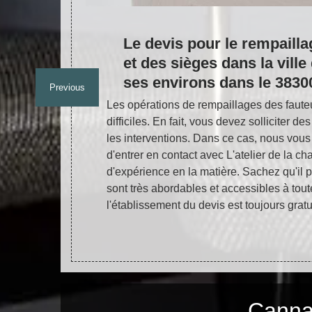
alité
Le devis pour le rempailla
ans le
et des sièges dans la ville
ses environs dans le 3830
Previous
e votre
Les opérations de rempaillages des fauteu
rations de
difficiles. En fait, vous devez solliciter de
es. Dans ce
les interventions. Dans ce cas, nous vous 
telier de la
d'entrer en contact avec L'atelier de la c
ez qu'il peut
d'expérience en la matière. Sachez qu'il p
s à toutes les
sont très abordables et accessibles à toute
visiter son
l'établissement du devis est toujours grat
Cannag