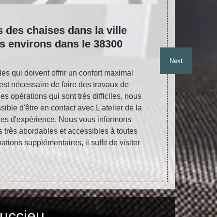
 des chaises dans la ville
L'atel
s environs dans le 38300
fauteu
enviro
Next
s qui doivent offrir un confort maximal
Un certain n
l est nécessaire de faire des travaux de
fauteuils dan
es opérations qui sont très difficiles, nous
des travaux 
sible d'être en contact avec L'atelier de la
normalement t
ées d'expérience. Nous vous informons
avec L'atelie
fs très abordables et accessibles à toutes
matière. Il pe
ations supplémentaires, il suffit de visiter
peut proposer
les renseigne
Internet.
Succieu