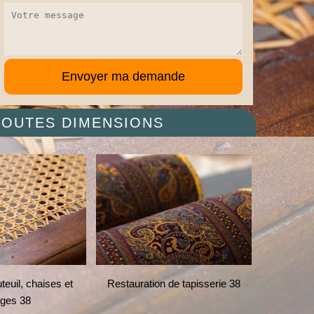
 TOUTES DIMENSIONS
euil, chaises et
Restauration de tapisserie 38
Restau
èges 38