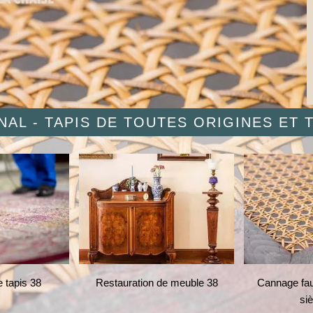
AL - TAPIS DE TOUTES ORIGINES ET
 tapis 38
Restauration de meuble 38
Cannage faut
si