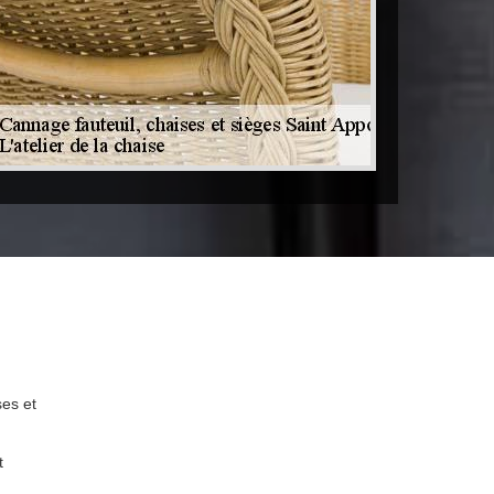
ses et
t