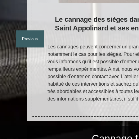
alité
Le cannage des sièges dans
olinard
Saint Appolinard et ses e
Previous
e votre
Les cannages peuvent concerner un gran
rations de
notamment le cas pour les sièges. Pour ef
es. Dans ce
vous informons qu'il est possible d'entrer
telier de la
rempailleurs expérimentés. Ainsi, nous vo
ez qu'il peut
possible d'entrer en contact avec L'atelier
s à toutes les
habitué de ces interventions et sachez qu'
visiter son
très abordables et accessibles à toutes l
des informations supplémentaires, il suffit
Cannage fa