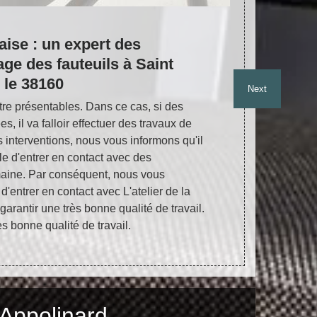
haise : un expert des
L'atel
ge des fauteuils à Saint
pour e
 le 38160
fauteu
Next
et ses
être présentables. Dans ce cas, si des
Un grand nomb
s, il va falloir effectuer des travaux de
fauteuils. Da
 interventions, nous vous informons qu'il
cannage. La 
le d'entrer en contact avec des
solliciter un
maine. Par conséquent, nous vous
informons qu'
 d'entrer en contact avec L'atelier de la
professionnel
 garantir une très bonne qualité de travail.
nécessaires p
ès bonne qualité de travail.
 Appolinard