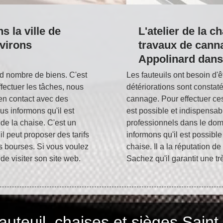
 la ville de
L'atelier de la c
nvirons
travaux de canna
Appolinard dans
d nombre de biens. C'est
Les fauteuils ont besoin d'
fectuer les tâches, nous
détériorations sont constatée
 en contact avec des
cannage. Pour effectuer ces
us informons qu'il est
est possible et indispensab
 de la chaise. C'est un
professionnels dans le do
il peut proposer des tarifs
informons qu'il est possible
es bourses. Si vous voulez
chaise. Il a la réputation de
 de visiter son site web.
Sachez qu'il garantit une tr
uteuil, chaises et sièges Saint