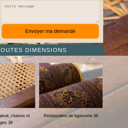
 TOUTES DIMENSIONS
euil, chaises et
Restauration de tapisserie 38
Restau
èges 38