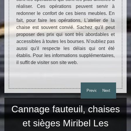
Les re
e les
réaliser. Ces opérations peuvent servir à
de tra
il est
redonner le confort de ces biens meubles. En
fait, 
r de la
fait, pour faire les opérations, L'atelier de la
canna
ence en
chaise est souvent convié. Sachez qu'il peut
opérat
 et les
proposer des prix qui sont très abordables et
propr
 Sachez
accessibles à toutes les bourses. N'oubliez pas
profe
 d'une
aussi qu'il respecte les délais qui ont été
inform
especte
établis. Pour les informations supplémentaires,
avec L
il suffit de visiter son site web.
expé
d'expé
Previous
Next
Cannage fauteuil, chaises
et sièges Miribel Les