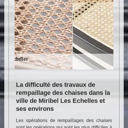
NETTOYAGE ARTISANAL - TAPIS DE
TOUTES ORIGINES ET TOUTES
DIMENSIONS
ns la
La difficulté des travaux de
L'at
 et
rempaillage des chaises dans la
remp
ville de Miribel Les Echelles et
cann
ses environs
de M
i sont
envi
ilisés.
Les opérations de rempaillages des chaises
s
Réparation de tapis 38
Nettoyage de tapis 38
R
vaux de
sont les opérations qui sont les plus difficiles à